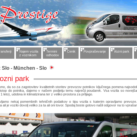
ransferji
Najem vozila
Termini
Cenik
Povpraševanje
Vozni park
z voznikom
odhodov
: Slo - München - Slo
ozni park
mo, da so za zagotovitev kvalitetnih storitev prevozov potnikov ključnega pomena najsodob
pristop do potnika, dajemo v našem podjetju temu največji poudarek. Vsa vozila so novejš
e 1 leto), udobna in klimatizirana ter z veliko prostora za prtljago.
vljamo nekaj pomembnih tehničnih podatkov o tipu vozila s katerim opravljamo prevoze
ali je vozilo dovolj veliko za ta ali oni tovor. Spodaj boste gotovo našli odgovor na to vprašan