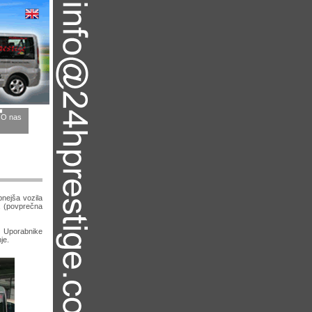
O nas
nejša vozila
a (povprečna
. Uporabnike
je.